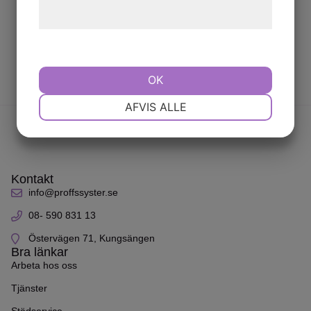
hjemmeside.
OK
NØDVENDIGE
PRÆFERENCER
AFVIS ALLE
MARKETING
STATISTIK
Kontakt
info@proffssyster.se
08- 590 831 13
Östervägen 71, Kungsängen
Bra länkar
Arbeta hos oss
Tjänster