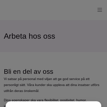
Arbeta hos oss
Bli en del av oss
Vi satsar på personal med viljan att ge god service på ett
personligt sätt. Våra kunder ska uppleva att dina insatser utförs
utifrån deras önskemål.
Dina egenskaper ska vara flexibilitet, positivitet, humor,
initiativförmåga och du ska ha lätt för att samarbeta. Utbildning